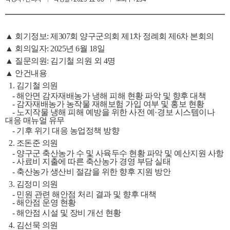
페
카
이
카
스
오
북
스
토
리
▲ 회기정보: 제307회 양구군의회 제1차 정례회 제6차 본회의
▲
회의일자: 2025년 6월 18일
▲
질문의원: 김기철 의원 외 4명
▲
안건내용
1. 김기철 의원
- 해안면 감자재배농가 냉해 피해 현황 파악 및 향후 대책
-
감자재배농가 농작물 재해보험 가입 여부 및 홍보 현황
-
노지작물 냉해 피해 예방을 위한 사전 예
·
경보 시스템이나
대응 매뉴얼 유무
-
기후 위기 대응 농업정책 방향
2. 조돈준 의원
-
양구군 축산농가 수 및 사육두수 현황 파악 및 예산지원 사항
-
사료비 지출에 따른 축산농가 경영 부담 실태
-
축산농가 생산비 절감을 위한 향후 지원 방안
3. 김정미 의원
-
민원 관련 해안점 처리 결과 및 향후 대책
-
해안점 운영 현황
-
해안점 시설 및 장비 개선 현황
4. 김선묵 의원