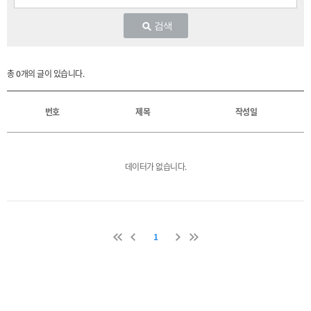
검색
총
0
개의 글이 있습니다.
번호
제목
작성일
데이터가 없습니다.
1
이
이
다
마
전
전
음
지
막