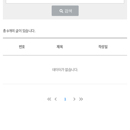
검색
총
0
개의 글이 있습니다.
번호
제목
작성일
데이터가 없습니다.
1
이
이
다
마
전
전
음
지
막