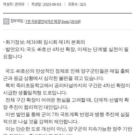
작성자 : 관리자
작성일 : 2025-09-03
조회수 : 323
페
카
이
카
스
오
북
스
토
첨부파일 :
7분 자유발언(4차선 확장).hwp (29 kB)
리
첨
부
파
·
회기정보: 제310회 임시회 제1차 본회의
일
· 발언요지:
국도
46
호선
4
차선 확장
,
이제는 단계별 실천이 필
요합니다
국도
46
호선의 만성적인 정체로 인해 양구군민들은 매일 출퇴
근과 응급 상황에서 심각한 불편을 겪고 있습니다
.
​
특히 죽리초등학교에서 공리터널까지의 구간은
4
차선 확장이
시급한 생활밀착형 도로입니다
.
​
전체 구간 확장이 어려운 현실을 고려할 때
,
단계적
·
선별적 확
장 추진이 합리적인 대안입니다
.
​
이번 발언을 통해 군이
7
차 국토계획 반영과 병행 추진에 실질
적으로 나설 것을 강력히 제안합니다
.
​
이는 단순한 도로 개선이 아닌
,
양구군의 지속가능한 정주 기반