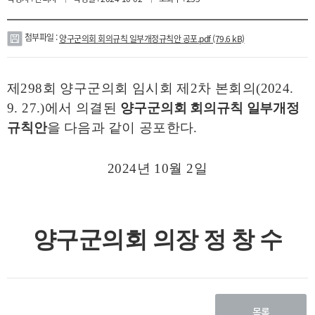
페
카
이
카
스
오
북
스
토
첨부파일 :
양구군의회 회의규칙 일부개정규칙안 공포.pdf (79.6 kB)
리
첨
부
파
제
298
회 양구군의회 임시회 제
2
차 본회의
(2024.
일
9. 27.)
에서
의결된
양구군의회 회의규칙 일부개정
규칙안
을 다음과 같이 공포한다
.
2024
년
10
월
2
일
양구군의회 의장 정 창 수
목록