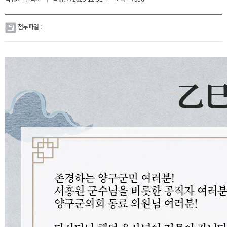
페
카
이
카
스
오
북
스
토
첨부파일 :
리
첨
부
파
일