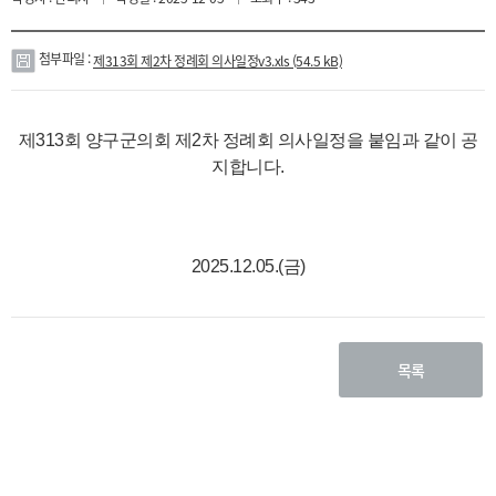
페
카
이
카
스
오
북
스
토
첨부파일 :
제313회 제2차 정례회 의사일정v3.xls (54.5 kB)
리
첨
부
파
제313회 양구군의회 제2차 정례회 의사일정을 붙임과 같이 공
일
지합니다.
2025.12.05.(금)
목록