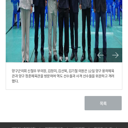
이
다
전
음
양구군의회 신철우 부의장, 김정미, 김선묵, 김기철 의원은 12일 양구 용하체육
사
사
진
진
관과 양구 청춘체육관을 방문하여 역도 선수들과 사격 선수들을 위문하고 격려
했다.
목록