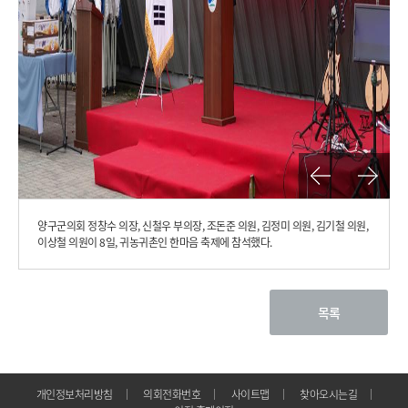
이
다
전
음
양구군의회 정창수 의장, 신철우 부의장, 조돈준 의원, 김정미 의원, 김기철 의원,
사
사
진
진
이상철 의원이 8일, 귀농귀촌인 한마음 축제에 참석했다.
목록
개인정보처리방침
의회전화번호
사이트맵
찾아오시는길