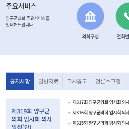
주요서비스
양구군의회 주요서비스를
안내해드립니다.
의회구성
전화
공지사항
일반자료
고시공고
언론스크랩
제317회 양구군의회 임시회 의사
의원
의
제319회 양구군
홍성미
제316회 양구군의회 임시회 의사
의회 임시회 의사
비례대표(국민의
가
제315회 양구군의회 임시회 의사
일정(안)
힘) /
민주