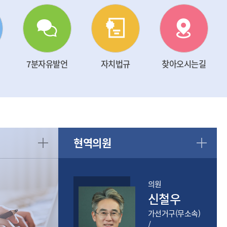
7분자유발언
자치법규
찾아오시는길
현역의원
의원
의원
신철우
정귀수
가선거구(무소속)
나선거구(국민의
/
힘) /