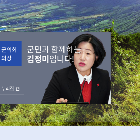
군의회
의장
누리집