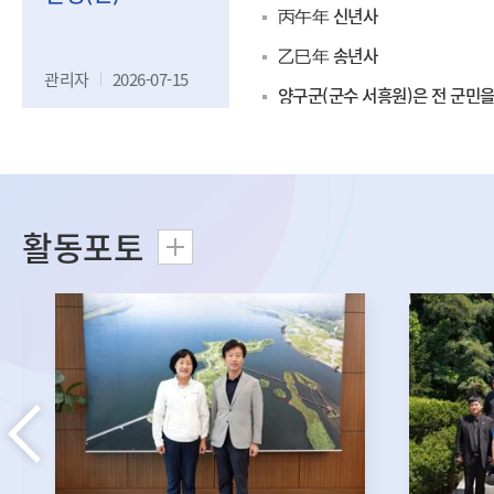
丙午年 신년사
010-4351-1132
01
乙巳年 송년사
누리집
관리자
2026-07-15
활동포토