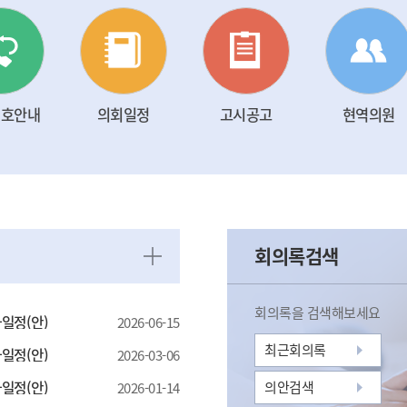
번호안내
의회일정
고시공고
현역의원
회의록검색
회의록을 검색해보세요
일정(안)
2026-06-15
원
의원
김기철
김선묵
최근회의록
일정(안)
2026-03-06
선거구(더불어
나선거구(더불어
의안검색
일정(안)
2026-01-14
당) /
민주당) /